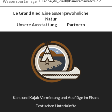
Wassersportanlage
>
Canoe_du_Ried©Panoramaweb.fr-17
Le Grand Ried: Eine außergewöhnliche
Natur
Unsere Ausstattung
Partnern
Kanu und Kajak Vermietung und Ausflüge im Elsass
Exotischen Unterkünfte