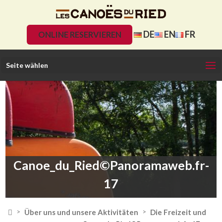
DE
EN
FR
ONLINE RESERVIEREN
Seite wählen
Canoe_du_Ried©Panoramaweb.fr-
17

Über uns und unsere Aktivitäten
Die Freizeit und
>
>