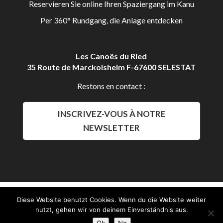
Reservieren Sie online Ihren Spaziergang im Kanu
Per 360° Rundgang, die Anlage entdecken
Les Canoës du Ried
35 Route de Marckolsheim F-67600 SELESTAT
Restons en contact :
INSCRIVEZ-VOUS À NOTRE
NEWSLETTER
Aldalys Communication
Diese Website benutzt Cookies. Wenn du die Website weiter
Les Canoës du Ried 2016 © Alle Rechte vorbehalten
nutzt, gehen wir von deinem Einverständnis aus.
Impressum
CGV