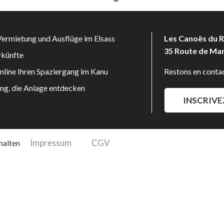
ermietung und Ausflüge im Elsass
Les Canoës du R
35 Route de Ma
rkünfte
online Ihren Spaziergang im Kanu
Restons en contac
ng, die Anlage entdecken
INSCRIVE
Impressum
CGV
halten