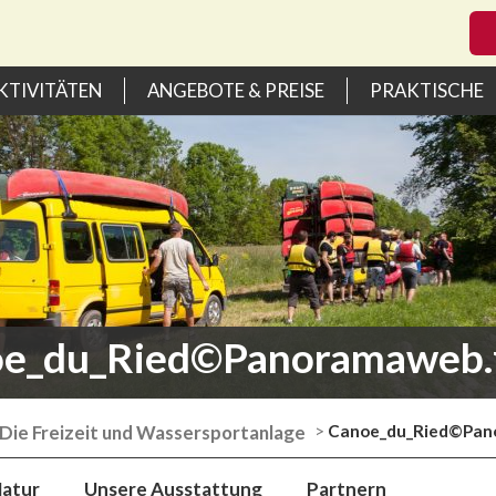
KTIVITÄTEN
ANGEBOTE & PREISE
PRAKTISCHE
e_du_Ried©Panoramaweb.
Die Freizeit und Wassersportanlage
>
Canoe_du_Ried©Pan
Natur
Unsere Ausstattung
Partnern