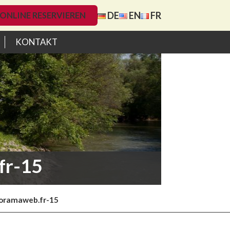
DE
EN
FR
ONLINE RESERVIEREN
KONTAKT
fr-15
oramaweb.fr-15